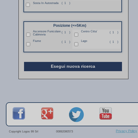
Sosta In Autostrada
(
1
)
Posizione (<=5Km)
Ascensore Funicolare
Centro Citta'
(
1
)
(
1
)
Cabinovia
Fiume
Lago
(
1
)
(
1
)
Esegui nuova ricerca
Privacy Policy
Copyright Logos 99 Srl
00892080573