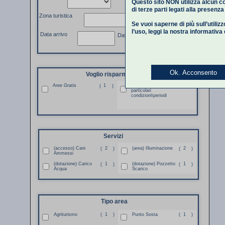
Questo sito NON utilizza alcun co
di terze parti legati alla presenz
Zona turistica
Se vuoi saperne di più sull’utiliz
l’uso,
leggi la nostra informativa
Data arrivo
Data partenza
Ok. Acconsento
Voglio risparmiare
Aree Gratis
1
Aree Gratis per
1
(
)
(
)
particolari
condizioni\periodi
Servizi
(accesso) Cani
2
(area) Illuminazione
2
(
)
(
)
Ammessi
(dotazione) Carico
1
(dotazione) Pozzetto
1
(
)
(
)
Acqua
Scarico
Tipo area
Agriturismo
(
1
)
Punto Sosta
(
1
)