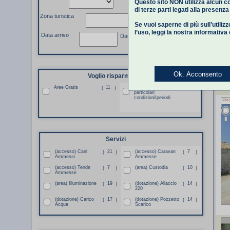
Questo sito NON utilizza alcun co
di terze parti legati alla presenz
Zona turistica
Se vuoi saperne di più sull’utiliz
l’uso,
leggi la nostra informativa
Data arrivo
Data partenza
Ok. Acconsento
Voglio risparmiare
Aree Gratis
11
Aree Gratis per
4
(
)
(
)
particolari
condizioni\periodi
Servizi
(accesso) Cani
21
(accesso) Caravan
7
(
)
(
)
Ammessi
Ammesse
(accesso) Tende
7
(area) Custodia
10
(
)
(
)
Ammesse
(area) Illuminazione
19
(dotazione) Allaccio
14
(
)
(
)
220
(dotazione) Carico
17
(dotazione) Pozzetto
14
(
)
(
)
Acqua
Scarico