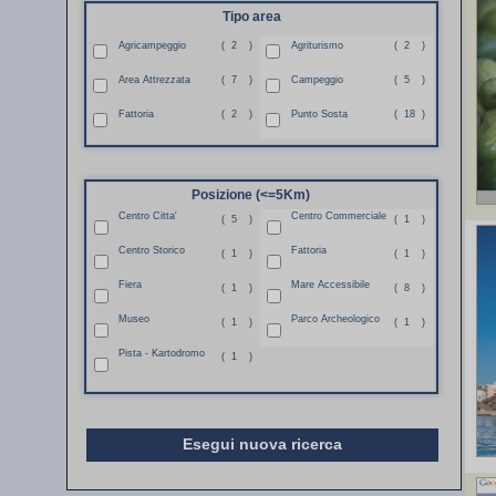
Tipo area
Agricampeggio
(
2
)
Agriturismo
(
2
)
Area Attrezzata
(
7
)
Campeggio
(
5
)
Fattoria
(
2
)
Punto Sosta
(
18
)
Posizione (<=5Km)
Centro Citta'
Centro Commerciale
(
5
)
(
1
)
Centro Storico
Fattoria
(
1
)
(
1
)
Fiera
Mare Accessibile
(
1
)
(
8
)
Museo
Parco Archeologico
(
1
)
(
1
)
Pista - Kartodromo
(
1
)
Esegui nuova ricerca