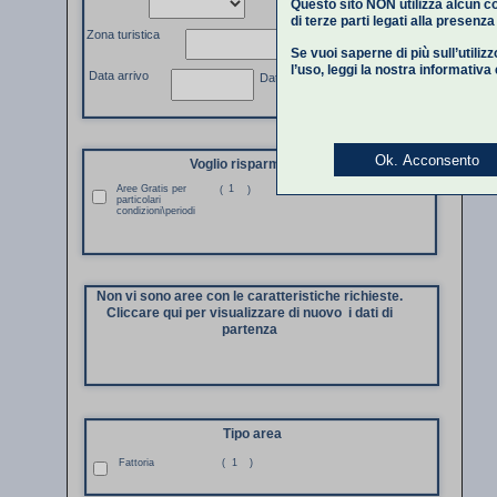
Questo sito NON utilizza alcun co
di terze parti legati alla presenz
Zona turistica
Se vuoi saperne di più sull’utiliz
l’uso,
leggi la nostra informativa
Data arrivo
Data partenza
Ok. Acconsento
Voglio risparmiare
Aree Gratis per
1
(
)
particolari
condizioni\periodi
Non vi sono aree con le caratteristiche richieste.
Cliccare qui per visualizzare di nuovo i dati di
partenza
Tipo area
Fattoria
(
1
)