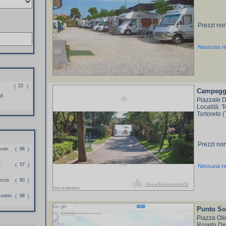
Prezzi non
Nessuna r
22
(
)
Campeggi
di
Piazzale D
Località: T
Tortoreto 
Prezzi non
avan
66
(
)
a
57
(
)
Nessuna r
accio
80
(
)
zzetto
88
(
)
Punto So
Piazza Ol
Roseto Deg