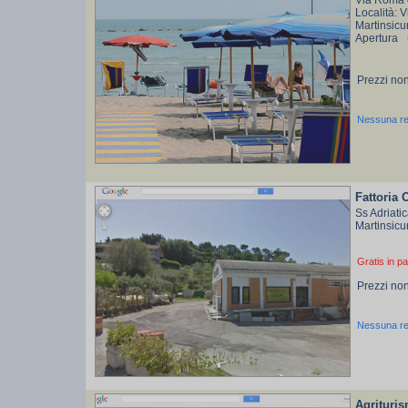
Via Roma 4
Località: V
Martinsicu
Apertura
Prezzi non
Nessuna r
Fattoria 
Ss Adriati
Martinsicu
Gratis in pa
Prezzi non
Nessuna r
Agrituri