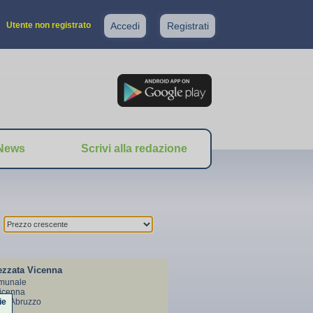
Utente non registrato
Accedi
Registrati
News
Scrivi alla redazione
ezzata Vicenna
munale
Vicenna
ie
TE) Abruzzo