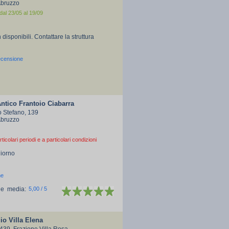
 Abruzzo
dal 23/05 al 19/09
 disponibili. Contattare la struttura
ecensione
Antico Frantoio Ciabarra
 Stefano, 139
 Abruzzo
rticolari periodi e a particolari condizioni
giorno
ne
ne media:
5,00 / 5
o Villa Elena