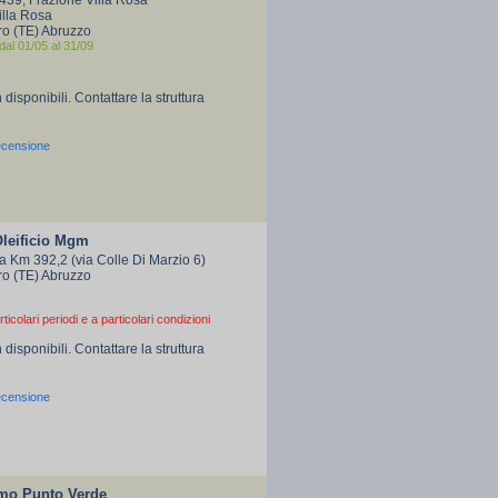
39, Frazione Villa Rosa
illa Rosa
ro (TE) Abruzzo
dal 01/05 al 31/09
 disponibili. Contattare la struttura
ecensione
Oleificio Mgm
ca Km 392,2 (via Colle Di Marzio 6)
ro (TE) Abruzzo
rticolari periodi e a particolari condizioni
 disponibili. Contattare la struttura
ecensione
smo Punto Verde