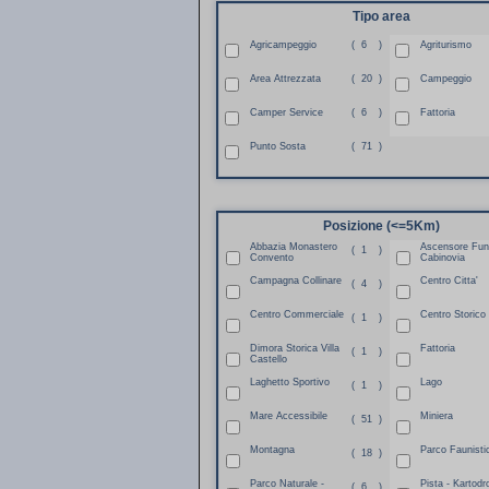
Tipo area
Agricampeggio
(
6
)
Agriturismo
Area Attrezzata
(
20
)
Campeggio
Camper Service
(
6
)
Fattoria
Punto Sosta
(
71
)
Posizione (<=5Km)
Abbazia Monastero
Ascensore Funi
(
1
)
Convento
Cabinovia
Campagna Collinare
Centro Citta'
(
4
)
Centro Commerciale
Centro Storico
(
1
)
Dimora Storica Villa
Fattoria
(
1
)
Castello
Laghetto Sportivo
Lago
(
1
)
Mare Accessibile
Miniera
(
51
)
Montagna
Parco Faunisti
(
18
)
Parco Naturale -
Pista - Kartod
(
6
)