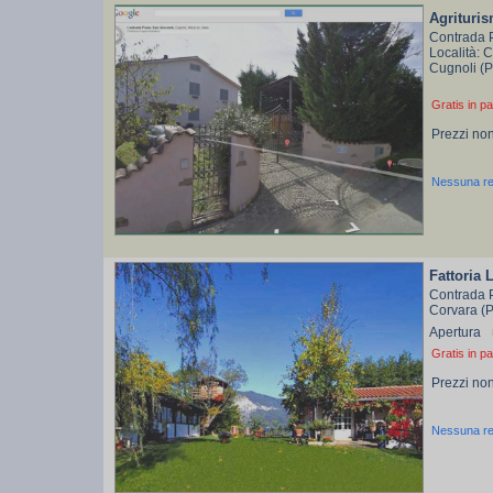
Agrituri
Contrada 
Località: 
Cugnoli (
Gratis in pa
Prezzi non
Nessuna r
Fattoria 
Contrada 
Corvara (
Apertura
Gratis in pa
Prezzi non
Nessuna r