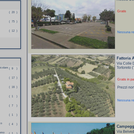
Gratis
(
20
)
(
75
)
(
12
)
Nessuna r
Fattoria
Via Colle 
Tortoreto 
colare
(
9
)
(
17
)
Gratis in pa
Prezzi non
(
16
)
(
1
)
Nessuna r
(
7
)
(
1
)
co
(
4
)
Campegg
Via Belve
romo
(
1
)