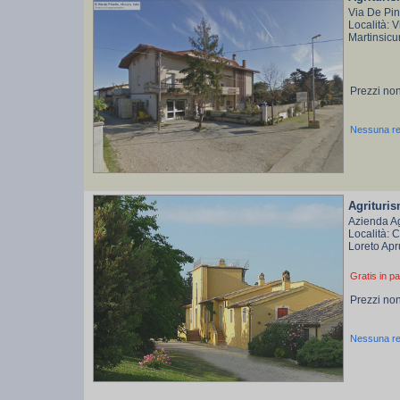
Via De Pin
Località: V
Martinsicu
Prezzi non
Nessuna r
Agrituri
Azienda Ag
Località: 
Loreto Apr
Gratis in pa
Prezzi non
Nessuna r