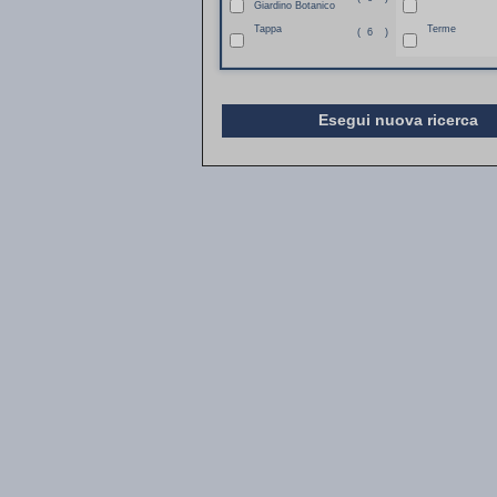
Giardino Botanico
Tappa
Terme
(
6
)
Esegui nuova ricerca