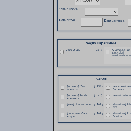
Zona turistica
Data arrivo
Data partenza
Voglio risparmiare
Aree Gratis
55
Aree Gratis per
(
)
particolari
condizioni\perio
Servizi
(accesso) Cani
110
(accesso) Car
(
)
Ammessi
Ammesse
(accesso) Tende
64
(area) Custodi
(
)
Ammesse
(area) Illuminazione
109
(dotazione) All
(
)
220
(dotazione) Carico
102
(dotazione) Po
(
)
Acqua
Scarico