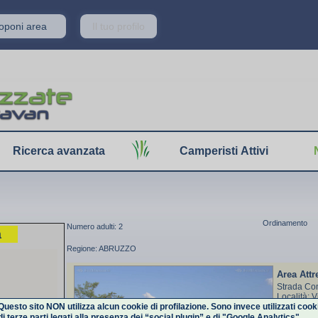
roponi area
Il tuo profilo
Ricerca avanzata
Camperisti Attivi
Ordinamento
Numero adulti: 2
a
Regione: ABRUZZO
Area Attr
Strada Co
Località: 
Questo sito NON utilizza alcun cookie di profilazione. Sono invece utilizzati cook
Tossicia (
di terze parti legati alla presenza dei “social plugin” e di "Google Analytics".