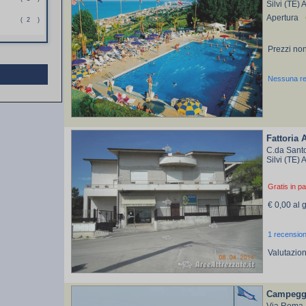
Silvi (TE)
Apertura
(
2
)
Prezzi non
Nessuna r
Fattoria 
C.da Santo
Silvi (TE)
Gratis in pa
€ 0,00 al 
1 recensio
Valutazio
Campeggi