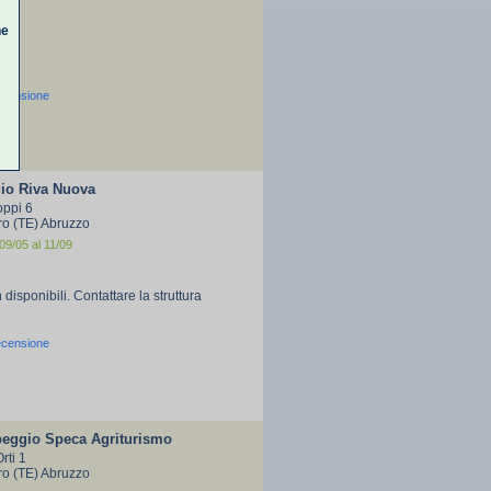
ne
ecensione
o Riva Nuova
oppi 6
ro (TE) Abruzzo
09/05 al 11/09
 disponibili. Contattare la struttura
ecensione
eggio Speca Agriturismo
rti 1
ro (TE) Abruzzo