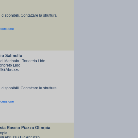
 disponibili. Contattare la struttura
ecensione
o Salinello
el Marinaio - Tortoreto Lido
ortoreto Lido
(TE) Abruzzo
 disponibili. Contattare la struttura
ecensione
sta Roseto Piazza Olimpia
impia
li Abruzzi (TE) Abruzzo