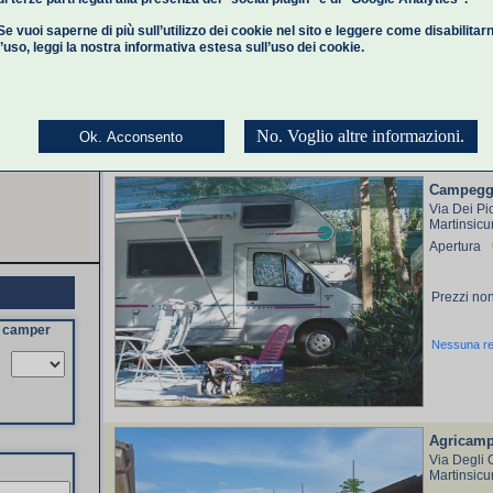
Gratis
Se vuoi saperne di più sull’utilizzo dei cookie nel sito e leggere come disabilitar
l’uso,
leggi la nostra informativa estesa
sull’uso dei cookie.
Nessuna r
No. Voglio altre informazioni.
Ok. Acconsento
Campeggi
Via Dei Pi
Martinsicu
Apertura
Prezzi non
a camper
Nessuna r
Agricamp
Via Degli O
Martinsicu