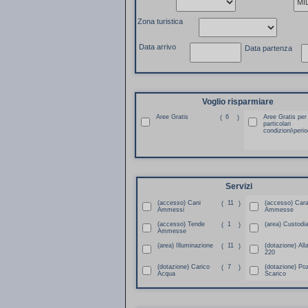
Zona turistica
Data arrivo
Data partenza
Voglio risparmiare
Aree Gratis
6
Aree Gratis per
(
)
particolari
condizioni\perio
Servizi
(accesso) Cani
11
(accesso) Car
(
)
Ammessi
Ammesse
(accesso) Tende
1
(area) Custodi
(
)
Ammesse
(area) Illuminazione
11
(dotazione) All
(
)
220
(dotazione) Carico
7
(dotazione) Po
(
)
Acqua
Scarico