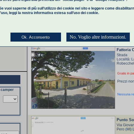
Gratis
Se vuoi saperne di più sull’utilizzo dei cookie nel sito e leggere come disabilitar
l’uso,
leggi la nostra informativa estesa
sull’uso dei cookie.
Nessuna r
No. Voglio altre informazioni.
Ok. Acconsento
Fattoria 
Strada
Località: 
Robecchet
Gratis in pa
Prezzi non
a camper
Nessuna r
Punto So
Via Giovan
Pero (MI)