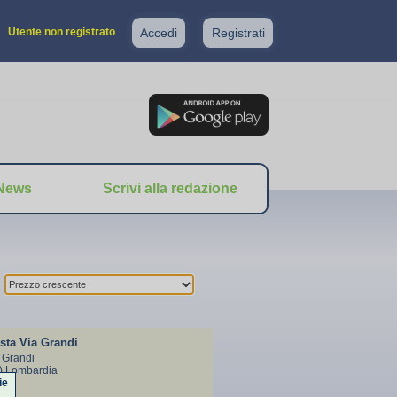
Utente non registrato
Accedi
Registrati
News
Scrivi alla redazione
sta Via Grandi
e Grandi
I) Lombardia
ie