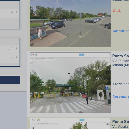
Gratis
(
3
)
Nessuna r
(
1
)
Punto So
(
1
)
Via Pusia
Milano (M
Prezzi non
Nessuna r
Punto So
Via Alzaia