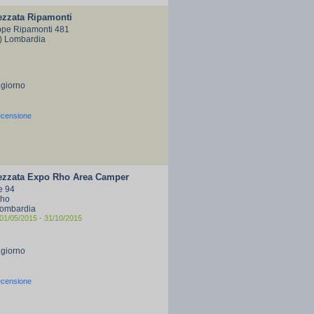
ezzata Ripamonti
ppe Ripamonti 481
I) Lombardia
 giorno
ecensione
rezzata Expo Rho Area Camper
e 94
Rho
Lombardia
01/05/2015 - 31/10/2015
 giorno
ecensione