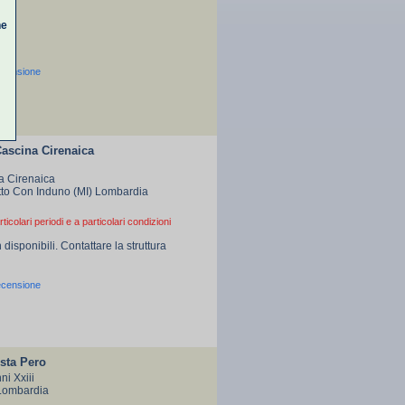
ne
ecensione
Cascina Cirenaica
La Cirenaica
to Con Induno (MI) Lombardia
rticolari periodi e a particolari condizioni
 disponibili. Contattare la struttura
ecensione
sta Pero
ni Xxiii
 Lombardia