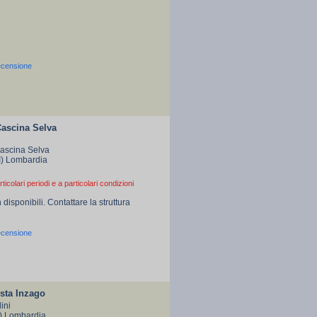
ecensione
Cascina Selva
Cascina Selva
I) Lombardia
rticolari periodi e a particolari condizioni
 disponibili. Contattare la struttura
ecensione
sta Inzago
ini
I) Lombardia