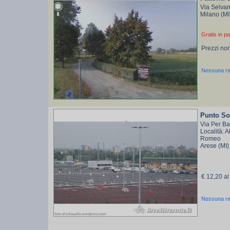
Via Selva
Milano (M
Gratis in pa
Prezzi non
Nessuna r
Punto So
Via Per Ba
Località: A
Romeo
Arese (MI
€ 12,20 al
Nessuna r