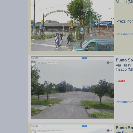
Milano (M
Prezzi non
Nessuna r
Punto Sos
Via Turati
Inzago (M
Gratis
Nessuna r
Punto Sos