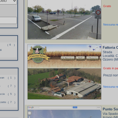
Gratis
Nessuna r
6
(
)
Fattoria 
di
Strada
Località: 
Ozzero (M
Gratis in pa
Prezzi non
avan
1
(
)
a
7
(
)
Nessuna r
accio
5
(
)
zzetto
7
(
)
Punto So
Via Spadol
Inzago (M