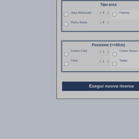
Tipo area
Area Attrezzata
(
4
)
Fattoria
Punto Sosta
(
8
)
Posizione (<=5Km)
Centro Citta'
Centro Storico
(
1
)
Fiera
Tappa
(
1
)
Esegui nuova ricerca