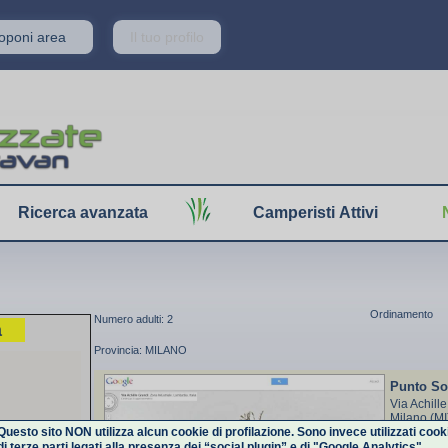
roponi area
Il tuo profilo
Ricerca avanzata
Camperisti Attivi
Ordinamento
Numero adulti: 2
a
Provincia: MILANO
Punto So
Via Achill
Milano (M
Questo sito NON utilizza alcun cookie di profilazione. Sono invece utilizzati cook
di terze parti legati alla presenza dei “social plugin” e di "Google Analytics".