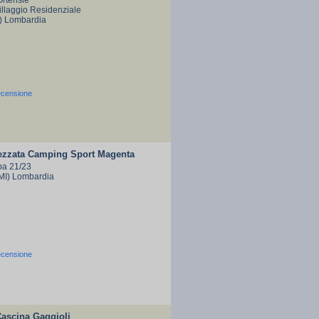
Ortensie
Villaggio Residenziale
I) Lombardia
ecensione
rezzata Camping Sport Magenta
pa 21/23
MI) Lombardia
ecensione
Cascina Gaggioli