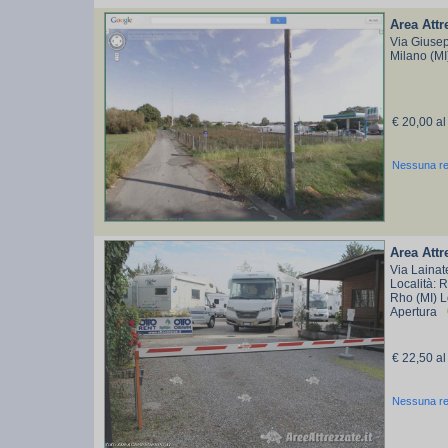
Area Attr
Via Giuse
Milano (M
€ 20,00 al
Nessuna r
Area Att
Via Lainat
Località: 
Rho (MI) 
Apertura
€ 22,50 al
Nessuna r