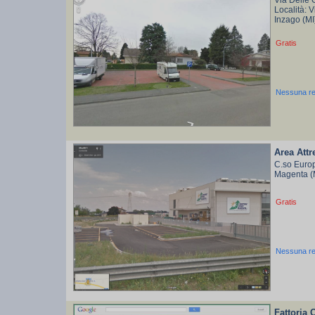
Via Delle 
Località: 
Inzago (M
Gratis
Nessuna r
Area Att
C.so Euro
Magenta (
Gratis
Nessuna r
Fattoria 