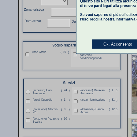
Questo sito NON utilizza alcun co
di terze parti legati alla presenz
Zona turistica
Se vuoi saperne di più sull’utiliz
l’uso,
leggi la nostra informativa
Data arrivo
Data partenza
Ok. Acconsento
Voglio risparmiare
Aree Gratis
19
Aree Gratis per
15
(
)
(
)
particolari
condizioni\periodi
Servizi
(accesso) Cani
24
(accesso) Caravan
1
(
)
(
)
Ammessi
Ammesse
(area) Custodia
1
(area) Illuminazione
31
(
)
(
)
(dotazione) Allaccio
8
(dotazione) Carico
12
(
)
(
)
220
Acqua
(dotazione) Pozzetto
10
(
)
Scarico