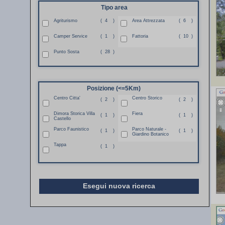
Tipo area
Agriturismo
(
4
)
Area Attrezzata
(
6
)
Camper Service
(
1
)
Fattoria
(
10
)
Punto Sosta
(
28
)
Posizione (<=5Km)
Centro Citta'
Centro Storico
(
2
)
(
2
)
Dimora Storica Villa
Fiera
(
1
)
(
1
)
Castello
Parco Faunistico
Parco Naturale -
(
1
)
(
1
)
Giardino Botanico
Tappa
(
1
)
Esegui nuova ricerca